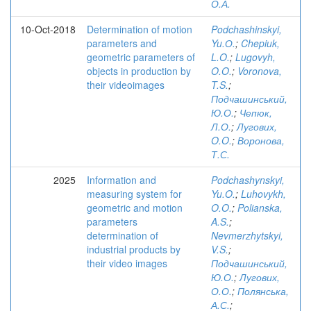
О.А.
10-Oct-2018
Determination of motion
Podchashinskyi,
parameters and
Yu.О.
;
Chepiuk,
geometric parameters of
L.O.
;
Lugovyh,
objects in production by
O.O.
;
Voronova,
their videoimages
T.S.
;
Подчашинський,
Ю.О.
;
Чепюк,
Л.О.
;
Лугових,
O.O.
;
Воронова,
Т.С.
2025
Information and
Podchashynskyi,
measuring system for
Yu.O.
;
Luhovykh,
geometric and motion
O.O.
;
Polianska,
parameters
A.S.
;
determination of
Nevmerzhytskyi,
industrial products by
V.S.
;
their video images
Подчашинський,
Ю.О.
;
Лугових,
О.О.
;
Полянська,
А.С.
;