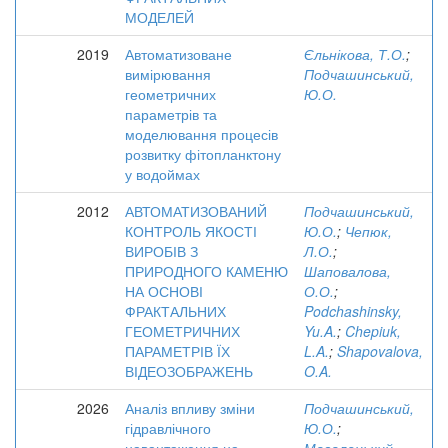
МОДЕЛЕЙ
2019
Автоматизоване
Єльнікова, Т.О.
;
вимірювання
Подчашинський,
геометричних
Ю.О.
параметрів та
моделювання процесів
розвитку фітопланктону
у водоймах
2012
АВТОМАТИЗОВАНИЙ
Подчашинський,
КОНТРОЛЬ ЯКОСТІ
Ю.О.
;
Чепюк,
ВИРОБІВ З
Л.О.
;
ПРИРОДНОГО КАМЕНЮ
Шаповалова,
НА ОСНОВІ
О.О.
;
ФРАКТАЛЬНИХ
Podchashinsky,
ГЕОМЕТРИЧНИХ
Yu.A.
;
Chepiuk,
ПАРАМЕТРІВ ЇХ
L.A.
;
Shapovalova,
ВІДЕОЗОБРАЖЕНЬ
O.A.
2026
Аналіз впливу зміни
Подчашинський,
гідравлічного
Ю.О.
;