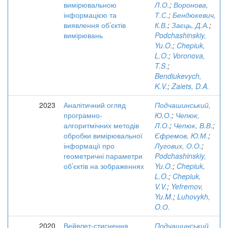
вимірювальною
Л.О.
;
Воронова,
інформацією та
Т.С.
;
Бендюкевич,
виявлення об’єктів
К.В.
;
Заєць, Д.А.
;
вимірювань
Podchashinskiy,
Yu.O.
;
Chepiuk,
L.O.
;
Voronova,
T.S.
;
Bendiukevych,
K.V.
;
Zaiets, D.A.
2023
Аналітичний огляд
Подчашинський,
програмно-
Ю.О.
;
Чепюк,
алгоритмічних методів
Л.О.
;
Чепюк, В.В.
;
обробки вимірювальної
Єфремов, Ю.М.
;
інформації про
Лугових, О.О.
;
геометричні параметри
Podchashinskiy,
об’єктів на зображеннях
Yu.O.
;
Chepiuk,
L.O.
;
Chepiuk,
V.V.
;
Yefremov,
Yu.M.
;
Luhovykh,
O.О.
2020
Вейвлет-стиснення
Подчашинський,