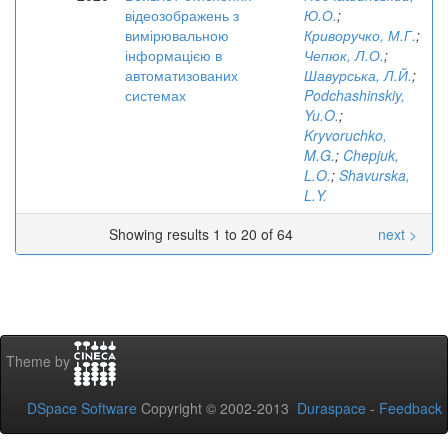
відеозображень з
Ю.О.
;
вимірювальною
Криворучко, М.Г.
;
інформацією в
Чепюк, Л.О.
;
автоматизованих
Шавурська, Л.Й.
;
системах
Podchashinskiy,
Yu.O.
;
Kryvoruchko,
M.G.
;
Chepjuk,
L.O.
;
Shavurska,
L.Y.
Showing results 1 to 20 of 64
next >
Theme by
DSpace Software
Copyright © 2002-2013
Duraspace
-
Feedback