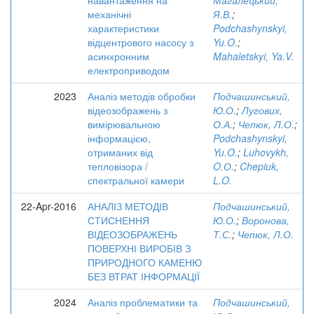
навантаження на
Магалецький,
механічні
Я.В.
;
характеристики
Podchashynskyi,
відцентрового насосу з
Yu.O.
;
асинхронним
Mahaletskyi, Ya.V.
електроприводом
2023
Аналіз методів обробки
Подчашинський,
відеозображень з
Ю.О.
;
Лугових,
вимірювальною
О.А.
;
Чепюк, Л.О.
;
інформацією,
Podchashynskyi,
отриманих від
Yu.O.
;
Luhovykh,
тепловізора /
O.О.
;
Chepiuk,
спектральної камери
L.O.
22-Apr-2016
АНАЛІЗ МЕТОДІВ
Подчашинський,
СТИСНЕННЯ
Ю.О.
;
Воронова,
ВІДЕОЗОБРАЖЕНЬ
Т.С.
;
Чепюк, Л.О.
ПОВЕРХНІ ВИРОБІВ З
ПРИРОДНОГО КАМЕНЮ
БЕЗ ВТРАТ ІНФОРМАЦІЇ
2024
Аналіз проблематики та
Подчашинський,