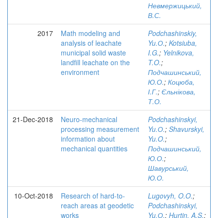
Невмержицький,
В.С.
2017
Math modeling and
Podchashinskiy,
analysis of leachate
Yu.О.
;
Kotsiuba,
municipal solid waste
I.G.
;
Yelnikova,
landfill leachate on the
T.O.
;
environment
Подчашинський,
Ю.О.
;
Коцюба,
І.Г.
;
Єльнікова,
Т.О.
21-Dec-2018
Neuro-mechanical
Podchashinskyi,
processing measurement
Yu.О.
;
Shavurskyi,
information about
Yu.O.
;
mechanical quantities
Подчашинський,
Ю.О.
;
Шавурський,
Ю.О.
10-Oct-2018
Research of hard-to-
Lugovyh, O.O.
;
reach areas at geodetic
Podchashinskyi,
works
Yu.О.
;
Hurtin, A.S.
;