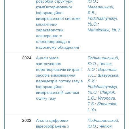
розробка структури
Ю.О.
;
комп’ютеризованої
Магалецький,
інформаційно-
Я.В.
;
вимірювальної системи
Podchashynskyi,
механічних
Yu.O.
;
характеристик
Мahaletskyi, Ya.V.
асинхронного
електропривода в
насосному обладнанні
2024
Аналіз умов
Подчашинський,
застосування
Ю.О.
;
Чепюк,
перетворювачів витрат і
Л.О.
;
Воронова,
засобів вимірювання
Т.С.
;
Шавурська,
параметрів потоку газу в
Л.Й.
;
інформаційно-
Podchashynskyi,
вимірювальній системі
Yu.O.
;
Chepiuk,
обліку газу
L.O.
;
Voronova,
T.S.
;
Shavurska,
L.Yо.
2022
Аналіз цифрових
Подчашинський,
відеозображень з
Ю.О.
;
Чепюк,