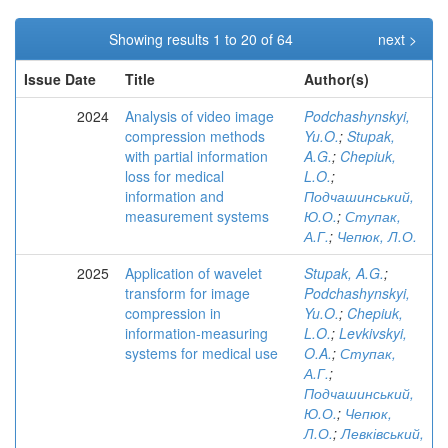
Showing results 1 to 20 of 64
next >
Issue Date
Title
Author(s)
2024
Analysis of video image
Podchashynskyi,
compression methods
Yu.O.
;
Stupak,
with partial information
A.G.
;
Chepiuk,
loss for medical
L.O.
;
information and
Подчашинський,
measurement systems
Ю.О.
;
Ступак,
А.Г.
;
Чепюк, Л.О.
2025
Application of wavelet
Stupak, A.G.
;
transform for image
Podchashynskyi,
compression in
Yu.O.
;
Chepiuk,
information-measuring
L.O.
;
Levkivskyi,
systems for medical use
O.A.
;
Ступак,
А.Г.
;
Подчашинський,
Ю.О.
;
Чепюк,
Л.О.
;
Левківський,