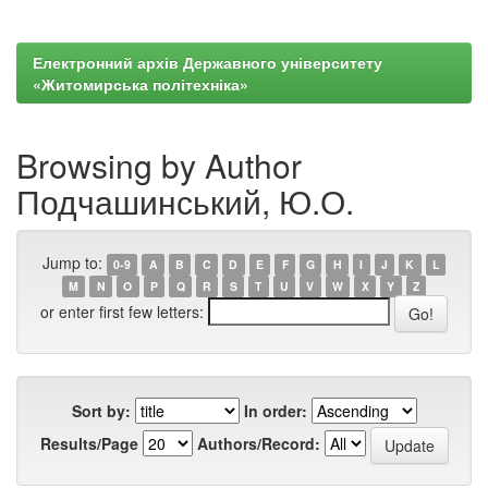
Електронний архів Державного університету
«Житомирська політехніка»
Browsing by Author
Подчашинський, Ю.О.
Jump to:
0-9
A
B
C
D
E
F
G
H
I
J
K
L
M
N
O
P
Q
R
S
T
U
V
W
X
Y
Z
or enter first few letters:
Sort by:
In order:
Results/Page
Authors/Record: