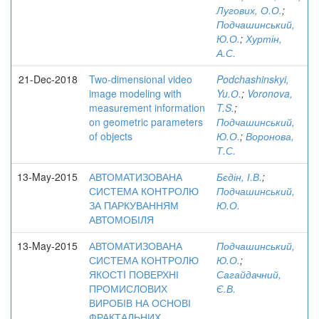
Лугових, О.О.
;
Подчашинський,
Ю.О.
;
Хуртін,
А.С.
21-Dec-2018
Two-dimensional video
Podchashinskyi,
image modeling with
Yu.О.
;
Voronova,
measurement information
T.S.
;
on geometric parameters
Подчашинський,
of objects
Ю.О.
;
Воронова,
Т.С.
13-May-2015
АВТОМАТИЗОВАНА
Бєдін, І.В.
;
СИСТЕМА КОНТРОЛЮ
Подчашинський,
ЗА ПАРКУВАННЯМ
Ю.О.
АВТОМОБІЛЯ
13-May-2015
АВТОМАТИЗОВАНА
Подчашинський,
СИСТЕМА КОНТРОЛЮ
Ю.О.
;
ЯКОСТI ПОВЕРХНІ
Сагайдачний,
ПРОМИСЛОВИХ
Є.В.
ВИРОБІВ НА ОСНОВІ
ФРАКТАЛЬНИХ