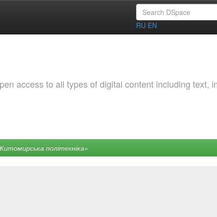
RU
EN
 access to all types of digital content including text, 
Житомирська політехніка»