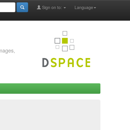
Sign on to:
Language
images,