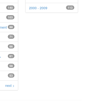
140
2000 - 2009
113
103
pment
88
71
66
ь
61
58
53
next >