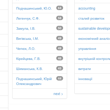
Подчашинський, Ю.О.
64
accounting
Легенчук, С.Ф.
58
сталий розвиток
Замула, І.В.
50
sustainable develo
Вигівська, І.М.
49
економічний аналіз
Чепюк, Л.О.
49
управління
Кірейцева, Г.В.
46
внутрішній контрол
Шиманська, К.В.
45
витрати
Подчашинський, Юрій
44
інновації
Олександрович
next >