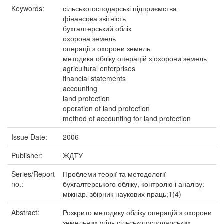
Keywords:
сільськогосподарські підприємства
фінансова звітність
бухгалтерський облік
охорона земель
операції з охорони земель
методика обліку операцій з охорони земель
agricultural enterprises
financial statements
accounting
land protection
operation of land protection
method of accounting for land protection
Issue Date:
2006
Publisher:
ЖДТУ
Series/Report
Проблеми теорії та методології
no.:
бухгалтерського обліку, контролю і аналізу:
міжнар. збірник наукових праць;1(4)
Abstract:
Розкрито методику обліку операцій з охорони
земельних угідь сільськогосподарських