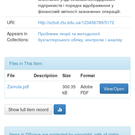
підприємств і порядок відображення у
фінансовій звітності зазначених операцій.
URI:
http://eztuir.ztu.edu.ua/123456789/5172
Appears in
Проблеми теорії та методології
Collections:
бухгалтерського обліку, контролю і аналізу
Files in This Item:
File
Description
Size
Format
Zamula.pdf
300.35
Adobe
View/Open
kB
PDF
Show full item record
Items in DSpace are protected by copyright, with all rights