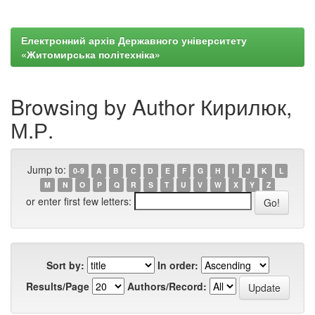
Електронний архів Державного університету
«Житомирська політехніка»
Browsing by Author Кирилюк,
М.Р.
Jump to:
0-9
A
B
C
D
E
F
G
H
I
J
K
L
M
N
O
P
Q
R
S
T
U
V
W
X
Y
Z
or enter first few letters:
Sort by:
In order:
Results/Page
Authors/Record: