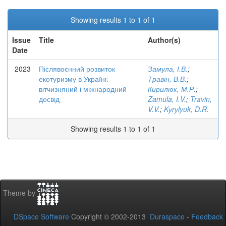
Showing results 1 to 1 of 1
Issue
Title
Author(s)
Date
2023
Післявоєнний розвиток
Замула, І.В.
;
екотуризму в Україні:
Травін, В.В.
;
вітчизняний і міжнародний
Кирилюк, М.Р.
;
досвід
Zamula, I.V.
;
Travin,
V.V.
;
Kуrуlyuk, D.R.
Showing results 1 to 1 of 1
Theme by
DSpace Software
Copyright © 2002-2013
Duraspace
-
Feedback