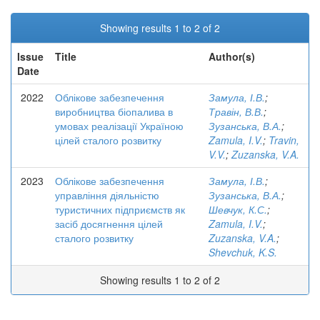
Showing results 1 to 2 of 2
Issue
Title
Author(s)
Date
2022
Облікове забезпечення
Замула, І.В.
;
виробництва біопалива в
Травін, В.В.
;
умовах реалізації Україною
Зузанська, В.А.
;
цілей сталого розвитку
Zamula, I.V.
;
Travin,
V.V.
;
Zuzanska, V.A.
2023
Облікове забезпечення
Замула, І.В.
;
управління діяльністю
Зузанська, В.А.
;
туристичних підприємств як
Шевчук, К.С.
;
засіб досягнення цілей
Zamula, I.V.
;
сталого розвитку
Zuzanska, V.A.
;
Shevchuk, K.S.
Showing results 1 to 2 of 2