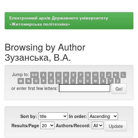
Електронний архів Державного університету
«Житомирська політехніка»
Browsing by Author
Зузанська, В.А.
Jump to:
0-9
A
B
C
D
E
F
G
H
I
J
K
L
M
N
O
P
Q
R
S
T
U
V
W
X
Y
Z
or enter first few letters:
Sort by:
In order:
Results/Page
Authors/Record: