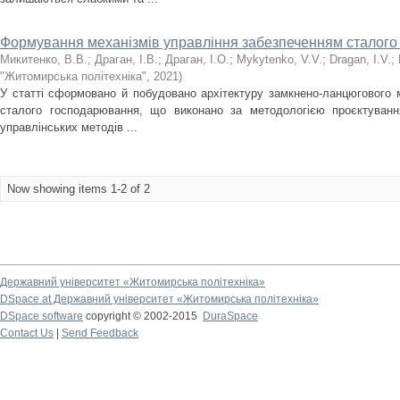
Формування механізмів управління забезпеченням сталог
Микитенко, В.В.
;
Драган, І.В.
;
Драган, І.О.
;
Mykytenko, V.V.
;
Dragan, I.V.
;
"Житомирська політехніка"
,
2021
)
У статті сформовано й побудовано архітектуру замкнено-ланцюгового 
сталого господарювання, що виконано за методологією проєктування 
управлінських методів ...
Now showing items 1-2 of 2
Державний університет «Житомирська політехніка»
DSpace at Державний університет «Житомирська політехніка»
DSpace software
copyright © 2002-2015
DuraSpace
Contact Us
|
Send Feedback