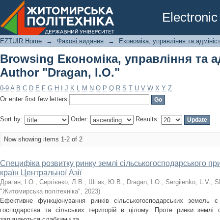
Browsing Економіка, управління та ад
Electronic
EZTUIR Home
→
Фахові видання
→
Економіка, управління та адмініс
Browsing Економіка, управління та а
Author "Dragan, I.O."
0-9
A
B
C
D
E
F
G
H
I
J
K
L
M
N
O
P
Q
R
S
T
U
V
W
X
Y
Z
Or enter first few letters:
Sort by:
Order:
Results:
Now showing items 1-2 of 2
Специфіка розвитку ринку землі сільськогосподарського пр
країн Центральної Азії
Драган, І.О.
;
Сергієнко, Л.В.
;
Шпак, Ю.В.
;
Dragan, I.O.
;
Sergiienko, L.V.
;
S
"Житомирська політехніка"
,
2023
)
Ефективне функціонування ринків сільськогосподарських земель є
господарства та сільських територій в цілому. Проте ринки землі с
залишаються слабкими та ...