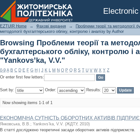
Browsing Проблеми теорії та методол
Electronic
аналізу by Author "Yankovs’ka, V.V."
EZTUIR Home
→
Фахові видання
→
Проблеми теорії та методології б
методології бухгалтерського обліку, контролю і аналізу by Author
Browsing Проблеми теорії та методол
бухгалтерського обліку, контролю і а
"Yankovs’ka, V.V."
0-9
A
B
C
D
E
F
G
H
I
J
K
L
M
N
O
P
Q
R
S
T
U
V
W
X
Y
Z
Or enter first few letters:
Sort by:
Order:
Results:
Now showing items 1-1 of 1
ЕКОНОМІЧНА СУТНІСТЬ ОБОРОТНИХ АКТИВІВ ПІДПРИ
Янковська, В.В.
;
Yankovs’ka, V.V.
(
ЖДТУ
,
2010
)
В статті досліджено теоретичні засади оборотних активів підприємств.