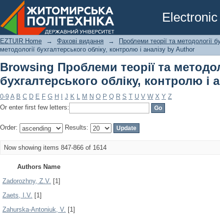
Browsing Проблеми теорії та методол
Electronic
аналізу by Author
EZTUIR Home
→
Фахові видання
→
Проблеми теорії та методології б
методології бухгалтерського обліку, контролю і аналізу by Author
Browsing Проблеми теорії та методол
бухгалтерського обліку, контролю і а
0-9
A
B
C
D
E
F
G
H
I
J
K
L
M
N
O
P
Q
R
S
T
U
V
W
X
Y
Z
Or enter first few letters:
Order:
Results:
Now showing items 847-866 of 1614
Authors Name
Zadorozhny, Z.V.
[1]
Zaets, I.V.
[1]
Zahurska-Antoniuk, V.
[1]