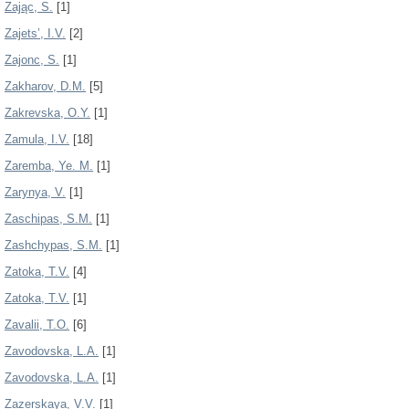
Zając, S.
[1]
Zajets’, I.V.
[2]
Zajonc, S.
[1]
Zakharov, D.M.
[5]
Zakrevska, О.Y.
[1]
Zamula, I.V.
[18]
Zaremba, Ye. M.
[1]
Zarynya, V.
[1]
Zaschipas, S.M.
[1]
Zashchypas, S.M.
[1]
Zatoka, T.V.
[4]
Zatoka, Т.V.
[1]
Zavalii, T.O.
[6]
Zavodovska, L.A.
[1]
Zavodovskа, L.A.
[1]
Zazerskaya, V.V.
[1]