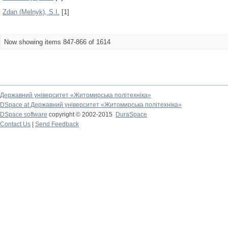
Zdan (Melnyk), S.I.
[1]
Now showing items 847-866 of 1614
Державний університет «Житомирська політехніка»
DSpace at Державний університет «Житомирська політехніка»
DSpace software
copyright © 2002-2015
DuraSpace
Contact Us
|
Send Feedback