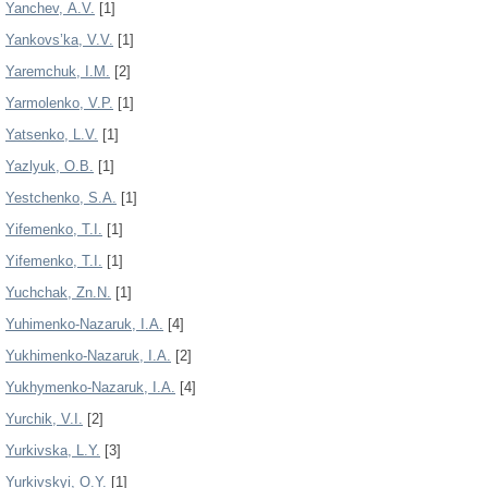
Yanchev, А.V.
[1]
Yankovs’ka, V.V.
[1]
Yaremchuk, I.M.
[2]
Yarmolenko, V.P.
[1]
Yatsenko, L.V.
[1]
Yazlyuk, O.B.
[1]
Yestchenko, S.A.
[1]
Yifemenko, T.I.
[1]
Yifemenko, T.І.
[1]
Yuchchak, Zn.N.
[1]
Yuhimenko-Nazaruk, I.A.
[4]
Yukhimenko-Nazaruk, I.A.
[2]
Yukhymenko-Nazaruk, I.A.
[4]
Yurchik, V.I.
[2]
Yurkivska, L.Y.
[3]
Yurkivskyi, O.Y.
[1]