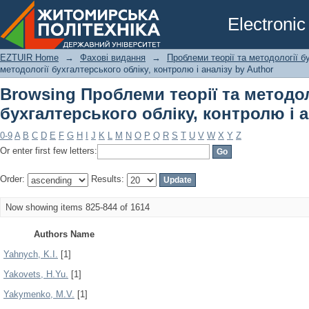
Browsing Проблеми теорії та методол
Electronic
аналізу by Author
EZTUIR Home
→
Фахові видання
→
Проблеми теорії та методології б
методології бухгалтерського обліку, контролю і аналізу by Author
Browsing Проблеми теорії та методол
бухгалтерського обліку, контролю і а
0-9
A
B
C
D
E
F
G
H
I
J
K
L
M
N
O
P
Q
R
S
T
U
V
W
X
Y
Z
Or enter first few letters:
Order:
Results:
Now showing items 825-844 of 1614
Authors Name
Yahnych, K.I.
[1]
Yakovets, H.Yu.
[1]
Yakymenko, M.V.
[1]