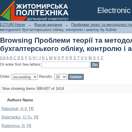
Browsing Проблеми теорії та методол
Electronic
аналізу by Author
EZTUIR Home
→
Фахові видання
→
Проблеми теорії та методології б
методології бухгалтерського обліку, контролю і аналізу by Author
Browsing Проблеми теорії та методол
бухгалтерського обліку, контролю і а
0-9
A
B
C
D
E
F
G
H
I
J
K
L
M
N
O
P
Q
R
S
T
U
V
W
X
Y
Z
Or enter first few letters:
Order:
Results:
Now showing items 588-607 of 1614
Authors Name
Raboshuk, A.V.
[1]
Radchenko, O.Yu.
[1]
Radionova, N.
[1]