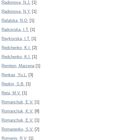
Radionova, N.J.
[1]
Radionova, N.Y.
[1]
Rafalska, N.О.
[1]
Raikovska, I.T.
[1]
Raykovska, I.T.
[1]
Redchenko, K.I.
[2]
Redchenko, K.І.
[1]
Remlein, Marzena
[1]
Renkas, Yu.L.
[3]
Repkin, S.B.
[1]
Reta, M.V.
[1]
Romanchuk, E.V.
[1]
Romanchuk, K.V.
[8]
Romanchuk, Е.V.
[1]
Romanenko, S.V.
[2]
Romaniv, R.V.
[1]