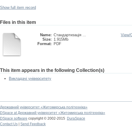
Show full item record
Files in this item
Name:
Стандартизація ...
View/
Size:
1.915Mb
Format:
PDF
This item appears in the following Collection(s)
Викладачі університету
Державний університет «Житомирська політехніка»
DSpace at Державний університет «Житомирська політехніка»
DSpace software
copyright © 2002-2015
DuraSpace
Contact Us
|
Send Feedback