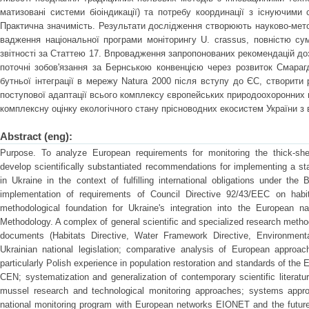
матизовані системи біоіндикації) та потребу координації з існуючими 
Практична значимість. Результати дослідження створюють науково-мето
вадження національної програми моніторингу U. crassus, повністю су
звітності за Статтею 17. Впровадження запропонованих рекомендацій доз
поточні зобов'язання за Бернською конвенцією через розвиток Смарагд
бутньої інтеграції в мережу Natura 2000 після вступу до ЄС, створити
поступової адаптації всього комплексу європейських природоохоронних 
комплексну оцінку екологічного стану прісноводних екосистем України з 
Abstract (eng):
Purpose. To analyze European requirements for monitoring the thick-she
develop scientifically substantiated recommendations for implementing a st
in Ukraine in the context of fulfilling international obligations under th
implementation of requirements of Council Directive 92/43/EEC on habi
methodological foundation for Ukraine's integration into the European n
Methodology. A complex of general scientific and specialized research meth
documents (Habitats Directive, Water Framework Directive, Environment
Ukrainian national legislation; comparative analysis of European approac
particularly Polish experience in population restoration and standards of th
CEN; systematization and generalization of contemporary scientific literat
mussel research and technological monitoring approaches; systems approa
national monitoring program with European networks EIONET and the future