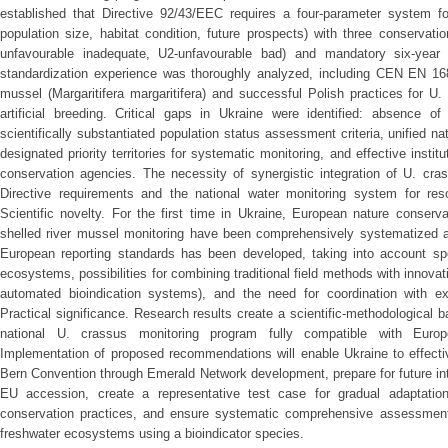
established that Directive 92/43/EEC requires a four-parameter system fo
population size, habitat condition, future prospects) with three conservati
unfavourable inadequate, U2-unfavourable bad) and mandatory six-year 
standardization experience was thoroughly analyzed, including CEN EN 168
mussel (Margaritifera margaritifera) and successful Polish practices for U.
artificial breeding. Critical gaps in Ukraine were identified: absence of
scientifically substantiated population status assessment criteria, unified na
designated priority territories for systematic monitoring, and effective ins
conservation agencies. The necessity of synergistic integration of U. cr
Directive requirements and the national water monitoring system for res
Scientific novelty. For the first time in Ukraine, European nature conservat
shelled river mussel monitoring have been comprehensively systematized a
European reporting standards has been developed, taking into account spec
ecosystems, possibilities for combining traditional field methods with innov
automated bioindication systems), and the need for coordination with ex
Practical significance. Research results create a scientific-methodological 
national U. crassus monitoring program fully compatible with Europe
Implementation of proposed recommendations will enable Ukraine to effectivel
Bern Convention through Emerald Network development, prepare for future int
EU accession, create a representative test case for gradual adaptatio
conservation practices, and ensure systematic comprehensive assessment 
freshwater ecosystems using a bioindicator species.