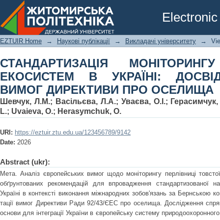
СТАНДАРТИЗАЦІЯ МОНІТОРИНГУ ПРІ
Electronic
ДОСВІД ІМПЛЕМЕНТАЦІЇ ВИМОГ ДИ
EZTUIR Home
→
Наукові публікації
→
Викладачі університету
→
Vi
СТАНДАРТИЗАЦІЯ МОНІТОРИНГ
ЕКОСИСТЕМ В УКРАЇНІ: ДОСВІД
ВИМОГ ДИРЕКТИВИ ПРО ОСЕЛИЩА
Шевчук, Л.М.
;
Васільєва, Л.А.
;
Уваєва, О.І.
;
Герасимчук, 
L.
;
Uvaieva, O.
;
Herasymchuk, О.
URI:
https://eztuir.ztu.edu.ua/123456789/9142
Date:
2026
Abstract (ukr):
Мета. Аналіз європейських вимог щодо моніторингу перлівниці товстої
обґрунтованих рекомендацій для впровадження стандартизованої на
Україні в контексті виконання міжнародних зобов'язань за Бернською ко
тації вимог Директиви Ради 92/43/ЄЕС про оселища. Дослідження спря
основи для інтеграції України в європейську систему природоохоронного