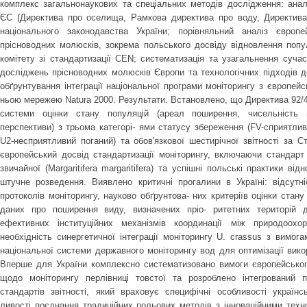
комплекс загальнонаукових та спеціальних методів дослідження: анал
ЄС (Директива про оселища, Рамкова директива про воду, Директива 
національного законодавства України; порівняльний аналіз європе
прісноводних молюсків, зокрема польського досвіду відновлення попул
комітету зі стандартизації CEN; систематизація та узагальнення суча
досліджень прісноводних молюсків Європи та технологічних підходів д
обґрунтування інтеграції національної програми моніторингу з європе
ньою мережею Natura 2000. Результати. Встановлено, що Директива 92/
системи оцінки стану популяцій (ареал поширення, чисельність 
перспективи) з трьома категорі- ями статусу збереження (FV-сприятли
U2-несприятливий поганий) та обов'язкової шестирічної звітності за 
європейський досвід стандартизації моніторингу, включаючи стандар
звичайної (Margaritifera margaritifera) та успішні польські практики ві
штучне розведення. Виявлено критичні прогалини в Україні: відсутн
протоколів моніторингу, науково обґрунтова- них критеріїв оцінки стану
даних про поширення виду, визначених пріо- ритетних територій д
ефективних інституційних механізмів координації між природоохо
необхідність синергетичної інтеграції моніторингу U. crassus з вимо
національної системи державного моніторингу вод для оптимізації вико
Вперше для України комплексно систематизовано вимоги європейськог
щодо моніторингу перлівниці товстої та розроблено інтегрований п
стандартів звітності, який враховує специфічні особливості україн
ливості поєднання традиційних польових методів з інноваційними техн