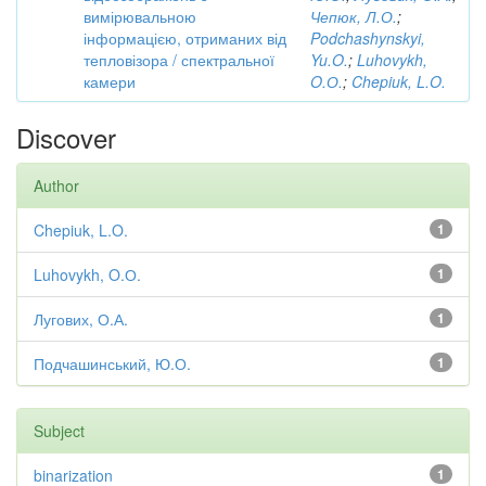
вимірювальною
Чепюк, Л.О.
;
інформацією, отриманих від
Podchashynskyi,
тепловізора / спектральної
Yu.O.
;
Luhovykh,
камери
O.О.
;
Chepiuk, L.O.
Discover
Author
Chepiuk, L.O.
1
Luhovykh, O.О.
1
Лугових, О.А.
1
Подчашинський, Ю.О.
1
Subject
binarization
1