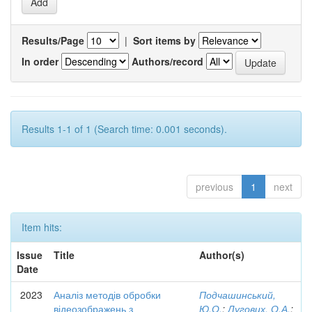
Results/Page
|
Sort items by
In order
Authors/record
Results 1-1 of 1 (Search time: 0.001 seconds).
previous
1
next
Item hits:
Issue
Title
Author(s)
Date
2023
Аналіз методів обробки
Подчашинський,
відеозображень з
Ю.О.
;
Лугових, О.А.
;