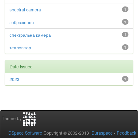
spectral camera
1
зображення
1
спектральна камера
1
тепловізор
1
Date issued
2023
1
Theme by
DSpace Software
Copyright © 2002-2013
Duraspace
-
Feedback