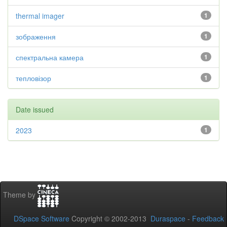
thermal imager
1
зображення
1
спектральна камера
1
тепловізор
1
Date issued
2023
1
Theme by
DSpace Software
Copyright © 2002-2013
Duraspace
-
Feedback