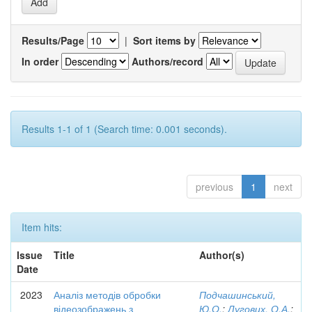
Results/Page
|
Sort items by
In order
Authors/record
Results 1-1 of 1 (Search time: 0.001 seconds).
previous
1
next
Item hits:
Issue
Title
Author(s)
Date
2023
Аналіз методів обробки
Подчашинський,
відеозображень з
Ю.О.
;
Лугових, О.А.
;