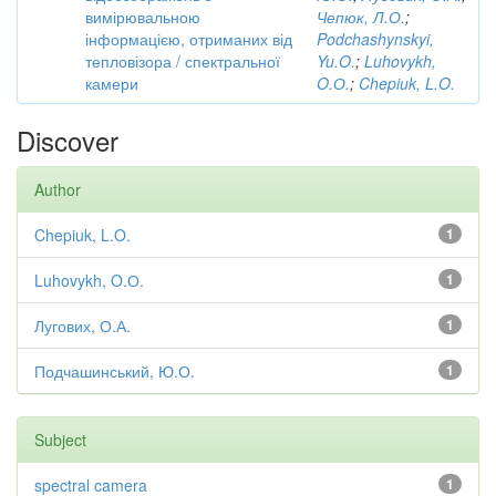
вимірювальною
Чепюк, Л.О.
;
інформацією, отриманих від
Podchashynskyi,
тепловізора / спектральної
Yu.O.
;
Luhovykh,
камери
O.О.
;
Chepiuk, L.O.
Discover
Author
Chepiuk, L.O.
1
Luhovykh, O.О.
1
Лугових, О.А.
1
Подчашинський, Ю.О.
1
Subject
spectral camera
1