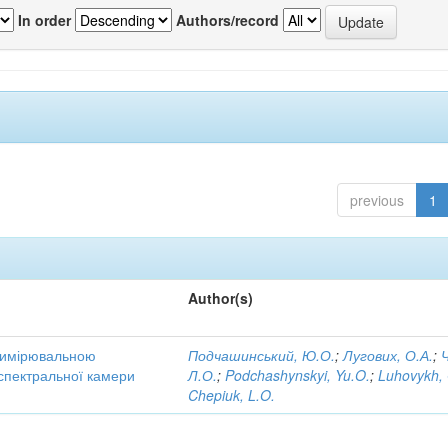
In order
Authors/record
previous
1
Author(s)
 вимірювальною
Подчашинський, Ю.О.
;
Лугових, О.А.
;
 спектральної камери
Л.О.
;
Podchashynskyi, Yu.O.
;
Luhovykh,
Chepiuk, L.O.