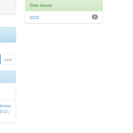
Date issued
2023
1
next
Чепюк,
 O.О.
;