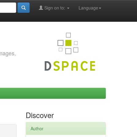
Sign on to:
Language
images,
Discover
Author