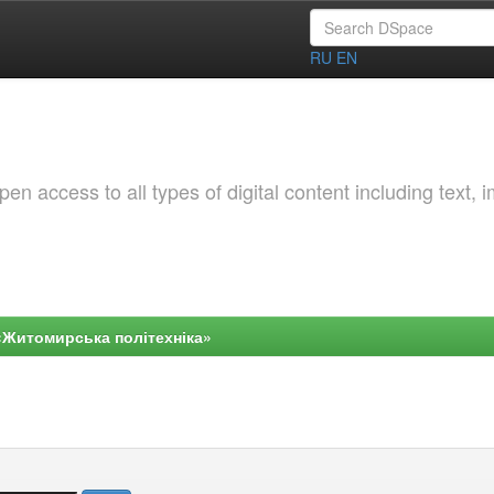
RU
EN
 access to all types of digital content including text, 
«Житомирська політехніка»