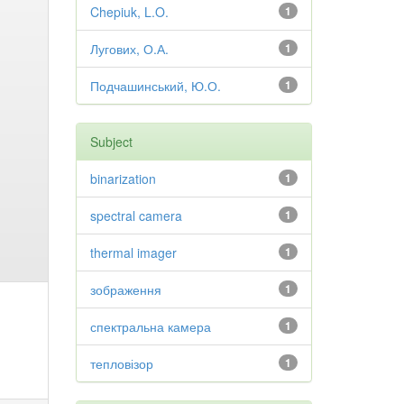
Chepiuk, L.O.
1
Лугових, О.А.
1
Подчашинський, Ю.О.
1
Subject
binarization
1
spectral camera
1
thermal imager
1
зображення
1
спектральна камера
1
тепловізор
1