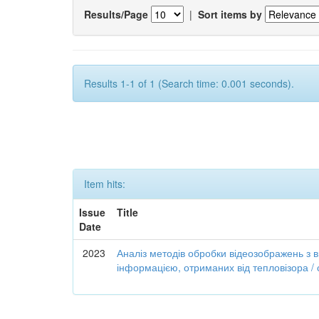
Results/Page
|
Sort items by
Results 1-1 of 1 (Search time: 0.001 seconds).
Item hits:
Issue
Title
Date
2023
Аналіз методів обробки відеозображень з
інформацією, отриманих від тепловізора /