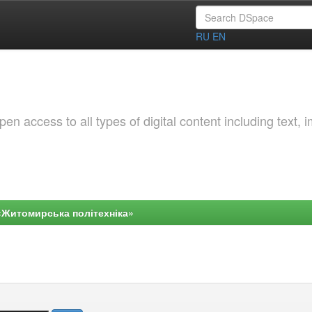
RU
EN
 access to all types of digital content including text, 
«Житомирська політехніка»