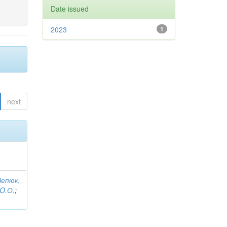
Date issued
2023
1
next
Чепюк,
 O.О.
;