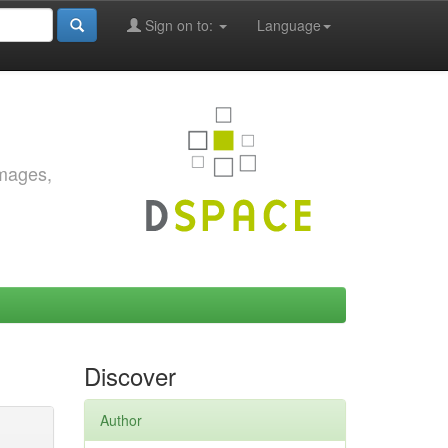
Sign on to:
Language
images,
Discover
Author