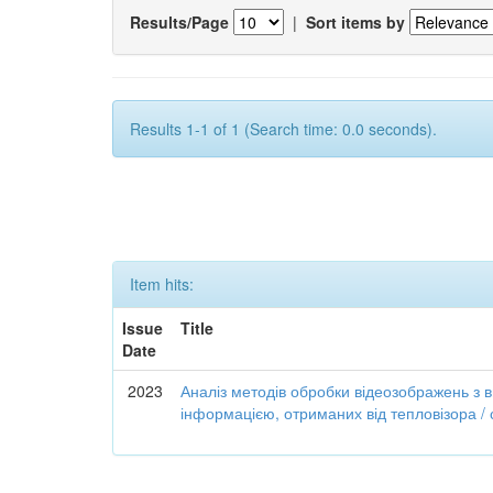
Results/Page
|
Sort items by
Results 1-1 of 1 (Search time: 0.0 seconds).
Item hits:
Issue
Title
Date
2023
Аналіз методів обробки відеозображень з
інформацією, отриманих від тепловізора /