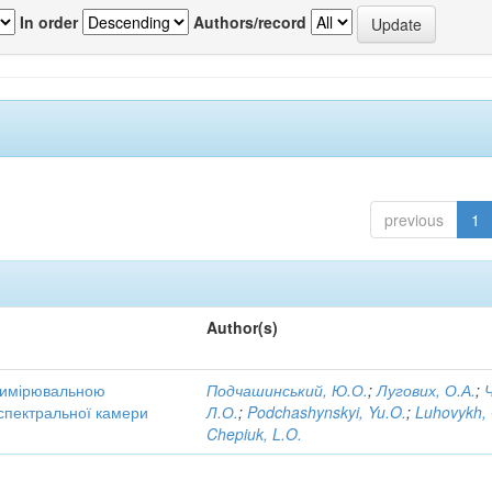
In order
Authors/record
previous
1
Author(s)
 вимірювальною
Подчашинський, Ю.О.
;
Лугових, О.А.
;
 спектральної камери
Л.О.
;
Podchashynskyi, Yu.O.
;
Luhovykh,
Chepiuk, L.O.