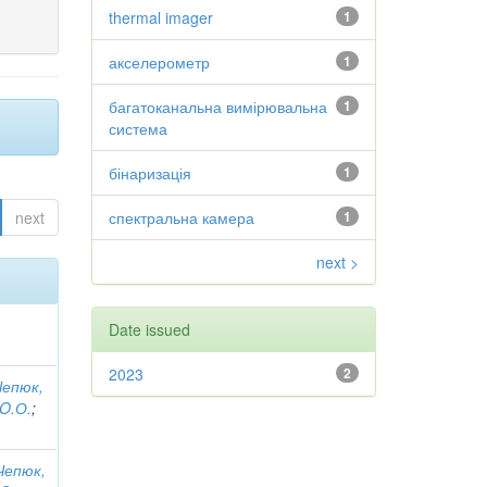
thermal imager
1
акселерометр
1
багатоканальна вимірювальна
1
система
бінаризація
1
next
спектральна камера
1
next >
Date issued
2023
2
Чепюк,
 O.О.
;
Чепюк,