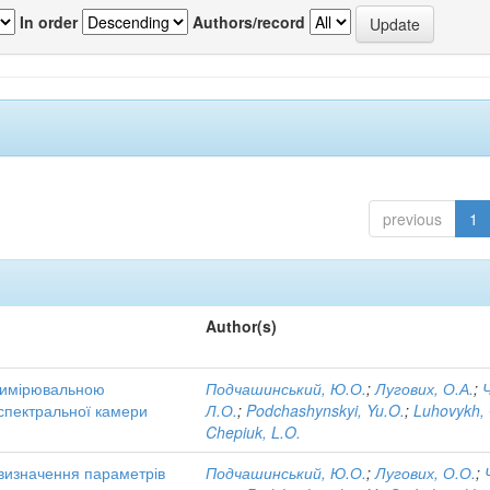
In order
Authors/record
previous
1
Author(s)
 вимірювальною
Подчашинський, Ю.О.
;
Лугових, О.А.
;
 спектральної камери
Л.О.
;
Podchashynskyi, Yu.O.
;
Luhovykh,
Chepiuk, L.O.
визначення параметрів
Подчашинський, Ю.О.
;
Лугових, О.О.
;