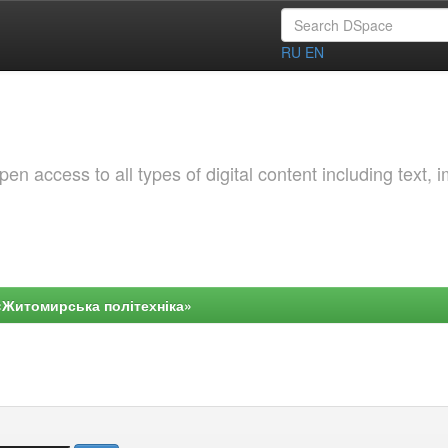
RU
EN
 access to all types of digital content including text, 
«Житомирська політехніка»