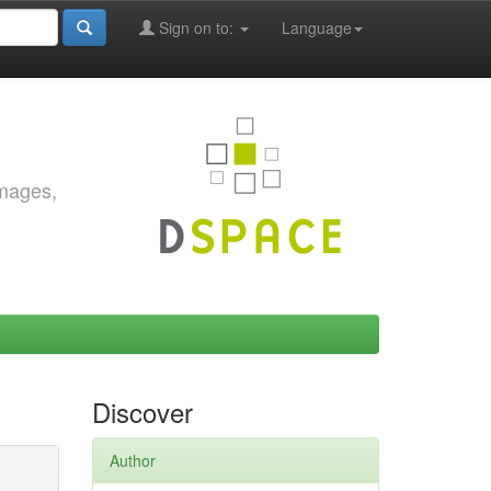
Sign on to:
Language
images,
Discover
Author