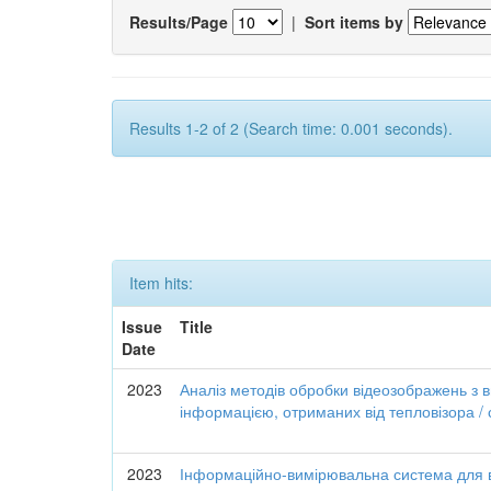
Results/Page
|
Sort items by
Results 1-2 of 2 (Search time: 0.001 seconds).
Item hits:
Issue
Title
Date
2023
Аналіз методів обробки відеозображень з
інформацією, отриманих від тепловізора /
2023
Інформаційно-вимірювальна система для 