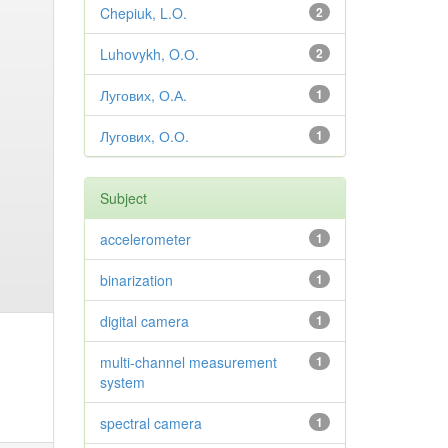
Chepiuk, L.O.
2
Luhovykh, O.О.
2
Лугових, О.А.
1
Лугових, О.О.
1
Subject
accelerometer
1
binarization
1
digital camera
1
multi-channel measurement
1
system
spectral camera
1