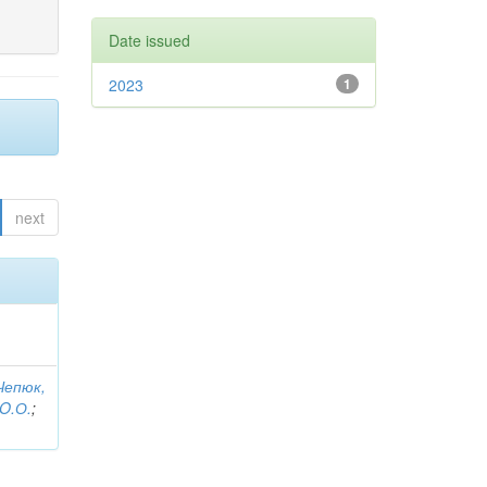
Date issued
2023
1
next
Чепюк,
 O.О.
;