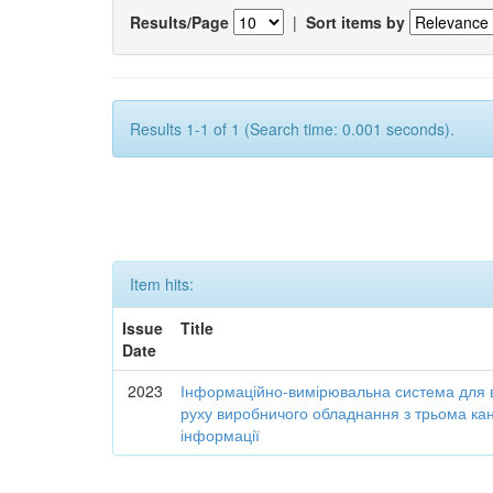
Results/Page
|
Sort items by
Results 1-1 of 1 (Search time: 0.001 seconds).
Item hits:
Issue
Title
Date
2023
Інформаційно-вимірювальна система для 
руху виробничого обладнання з трьома к
інформації