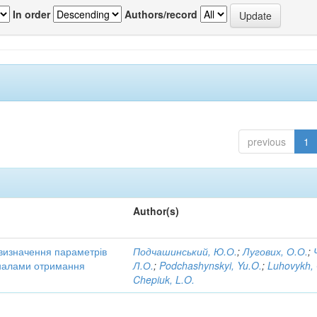
In order
Authors/record
previous
1
Author(s)
визначення параметрів
Подчашинський, Ю.О.
;
Лугових, О.О.
;
аналами отримання
Л.О.
;
Podchashynskyi, Yu.O.
;
Luhovykh,
Chepiuk, L.O.