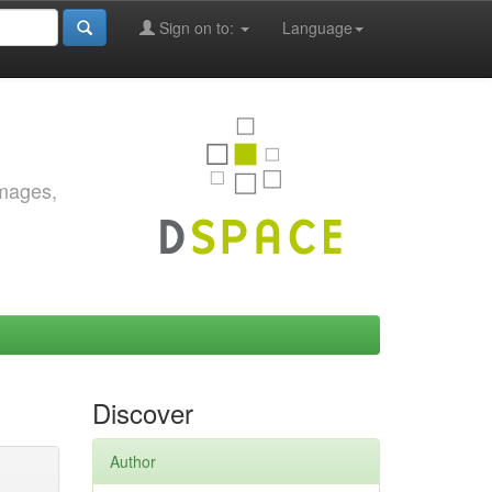
Sign on to:
Language
images,
Discover
Author