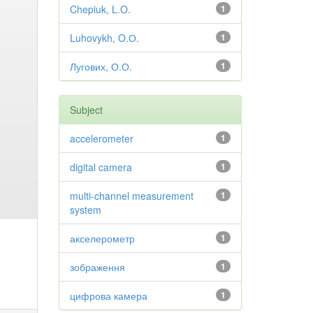
Chepiuk, L.O.
1
Luhovykh, O.О.
1
Лугових, О.О.
1
Subject
accelerometer
1
digital camera
1
multi-channel measurement
1
system
акселерометр
1
зображення
1
цифрова камера
1