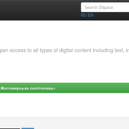
RU
EN
 access to all types of digital content including text, 
«Житомирська політехніка»