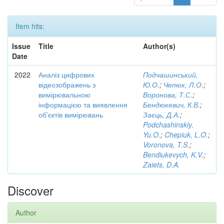
Item hits:
Issue
Title
Author(s)
Date
2022
Аналіз цифрових
Подчашинський,
відеозображень з
Ю.О.
;
Чепюк, Л.О.
;
вимірювальною
Воронова, Т.С.
;
інформацією та виявлення
Бендюкевич, К.В.
;
об’єктів вимірювань
Заєць, Д.А.
;
Podchashinskiy,
Yu.O.
;
Chepiuk, L.O.
;
Voronova, T.S.
;
Bendiukevych, K.V.
;
Zaiets, D.A.
Discover
Author