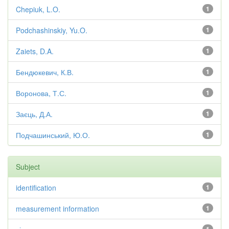
Chepiuk, L.O.
1
Podchashinskiy, Yu.O.
1
Zaiets, D.A.
1
Бендюкевич, К.В.
1
Воронова, Т.С.
1
Заєць, Д.А.
1
Подчашинський, Ю.О.
1
Subject
identification
1
measurement information
1