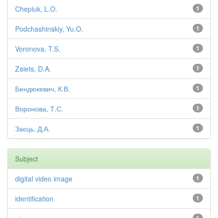
Chepiuk, L.O.
1
Podchashinskiy, Yu.O.
1
Voronova, T.S.
1
Zaiets, D.A.
1
Бендюкевич, К.В.
1
Воронова, Т.С.
1
Заєць, Д.А.
1
Subject
digital video image
1
identification
1