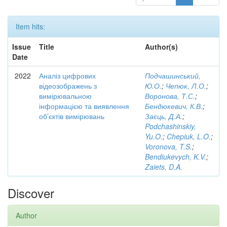
Item hits:
Issue
Title
Author(s)
Date
2022
Аналіз цифрових
Подчашинський,
відеозображень з
Ю.О.
;
Чепюк, Л.О.
;
вимірювальною
Воронова, Т.С.
;
інформацією та виявлення
Бендюкевич, К.В.
;
об’єктів вимірювань
Заєць, Д.А.
;
Podchashinskiy,
Yu.O.
;
Chepiuk, L.O.
;
Voronova, T.S.
;
Bendiukevych, K.V.
;
Zaiets, D.A.
Discover
Author