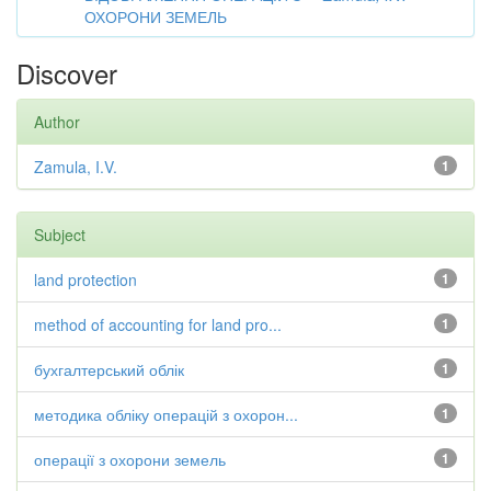
ОХОРОНИ ЗЕМЕЛЬ
Discover
Author
Zamula, I.V.
1
Subject
land protection
1
method of accounting for land pro...
1
бухгалтерський облік
1
методика обліку операцій з охорон...
1
операції з охорони земель
1