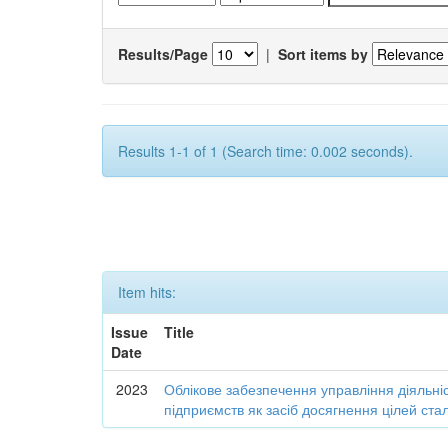
Results/Page
|
Sort items by
Results 1-1 of 1 (Search time: 0.002 seconds).
Item hits:
Issue
Title
Date
2023
Облікове забезпечення управління діяльні
підприємств як засіб досягнення цілей ста