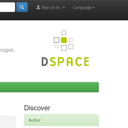
Sign on to:
Language
images,
Discover
Author