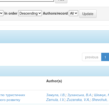
In order
Authors/record
previous
1
Author(s)
стю туристичних
Замула, І.В.
;
Зузанська, В.А.
;
Шевчук, 
лого розвитку
Zamula, I.V.
;
Zuzanska, V.A.
;
Shevchuk, 