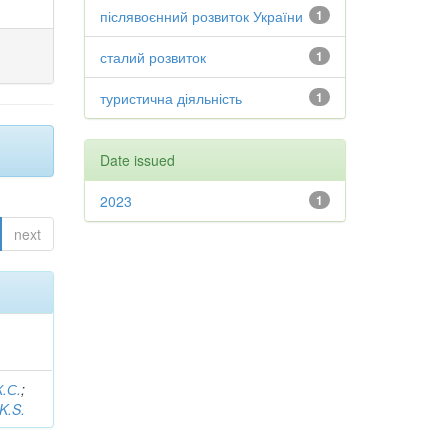
післявоєнний розвиток України
1
сталий розвиток
1
туристична діяльність
1
Date issued
2023
1
next
К.С.
;
K.S.