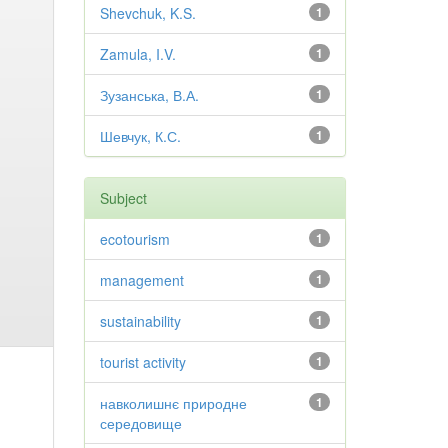
Shevchuk, K.S.
1
Zamula, I.V.
1
Зузанська, В.А.
1
Шевчук, К.С.
1
Subject
ecotourism
1
management
1
sustainability
1
tourist activity
1
навколишнє природне
1
середовище