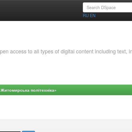
RU
EN
 access to all types of digital content including text, 
«Житомирська політехніка»