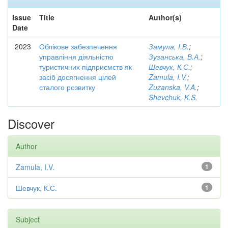
Issue
Title
Author(s)
Date
2023
Облікове забезпечення
Замула, І.В.
;
управління діяльністю
Зузанська, В.А.
;
туристичних підприємств як
Шевчук, К.С.
;
засіб досягнення цілей
Zamula, I.V.
;
сталого розвитку
Zuzanska, V.A.
;
Shevchuk, K.S.
Discover
Author
Zamula, I.V.
1
Шевчук, К.С.
1
Subject