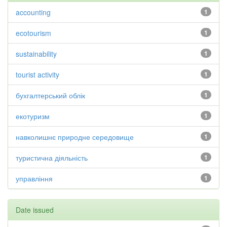
accounting
1
ecotourism
1
sustainability
1
tourist activity
1
бухгалтерський облік
1
екотуризм
1
навколишнє природне середовище
1
туристична діяльність
1
управління
1
Date issued