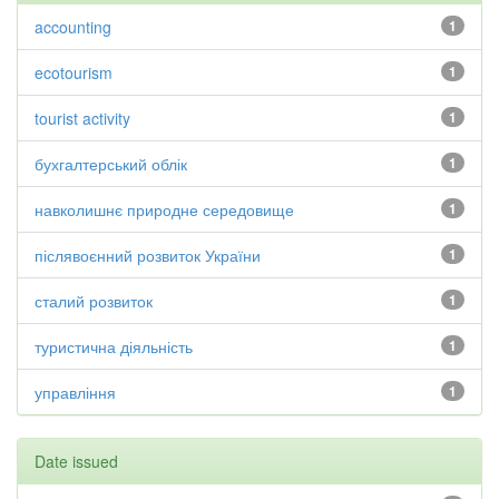
accounting
1
ecotourism
1
tourist activity
1
бухгалтерський облік
1
навколишнє природне середовище
1
післявоєнний розвиток України
1
сталий розвиток
1
туристична діяльність
1
управління
1
Date issued