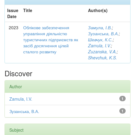
Issue
Title
Author(s)
Date
2023
Облікове забезпечення
Замула, І.В.
;
управління діяльністю
Зузанська, В.А.
;
туристичних підприємств як
Шевчук, К.С.
;
засіб досягнення цілей
Zamula, I.V.
;
сталого розвитку
Zuzanska, V.A.
;
Shevchuk, K.S.
Discover
Author
Zamula, I.V.
1
Зузанська, В.А.
1
Subject