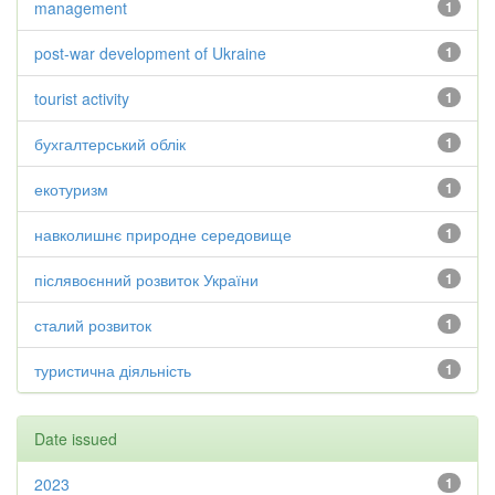
management
1
post-war development of Ukraine
1
tourist activity
1
бухгалтерський облік
1
екотуризм
1
навколишнє природне середовище
1
післявоєнний розвиток України
1
сталий розвиток
1
туристична діяльність
1
Date issued
2023
1