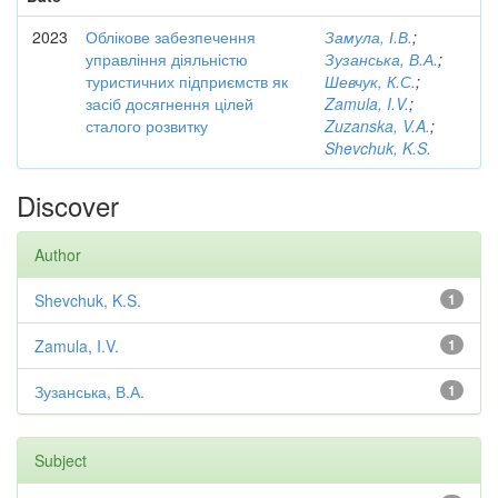
2023
Облікове забезпечення
Замула, І.В.
;
управління діяльністю
Зузанська, В.А.
;
туристичних підприємств як
Шевчук, К.С.
;
засіб досягнення цілей
Zamula, I.V.
;
сталого розвитку
Zuzanska, V.A.
;
Shevchuk, K.S.
Discover
Author
Shevchuk, K.S.
1
Zamula, I.V.
1
Зузанська, В.А.
1
Subject