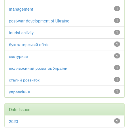
management
1
post-war development of Ukraine
1
tourist activity
1
бухгалтерський облік
1
екотуризм
1
післявоєнний розвиток України
1
сталий розвиток
1
управління
1
Date issued
2023
1