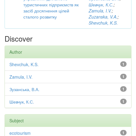
туристичних підприємств як
Шевчук, К.С.
;
засіб досягнення цілей
Zamula, I.V.
;
сталого розвитку
Zuzanska, V.A.
;
Shevchuk, K.S.
Discover
Author
Shevchuk, K.S.
1
Zamula, I.V.
1
Зузанська, В.А.
1
Шевчук, К.С.
1
Subject
ecotourism
1