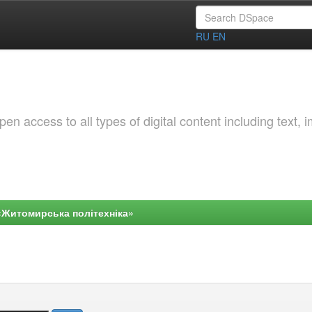
RU
EN
 access to all types of digital content including text, 
«Житомирська політехніка»