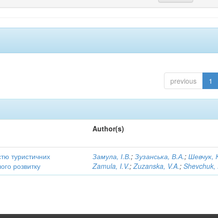
previous
1
Author(s)
стю туристичних
Замула, І.В.
;
Зузанська, В.А.
;
Шевчук, 
лого розвитку
Zamula, I.V.
;
Zuzanska, V.A.
;
Shevchuk, 