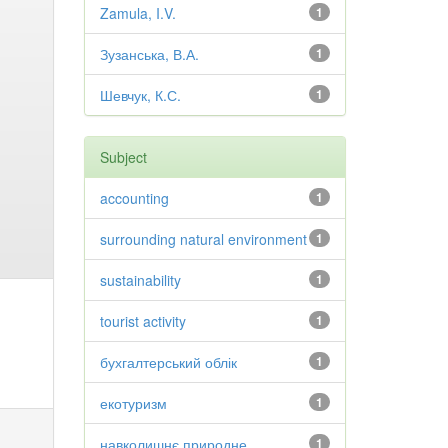
Zamula, I.V.
1
Зузанська, В.А.
1
Шевчук, К.С.
1
Subject
accounting
1
surrounding natural environment
1
sustainability
1
tourist activity
1
бухгалтерський облік
1
екотуризм
1
навколишнє природне
1