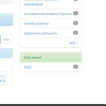
середовище
післявоєнний розвиток України
1
сталий розвиток
1
туристична діяльність
1
next
next >
Date issued
2023
1
К.С.
;
K.S.