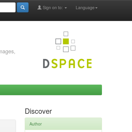
Sign on to:
Language
images,
Discover
Author