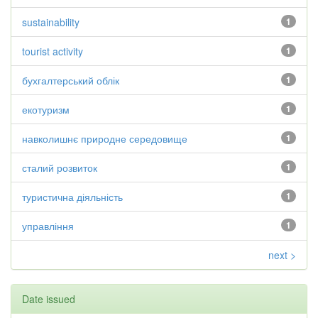
sustainability
1
tourist activity
1
бухгалтерський облік
1
екотуризм
1
навколишнє природне середовище
1
сталий розвиток
1
туристична діяльність
1
управління
1
next >
Date issued