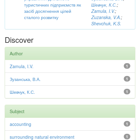
туристичних підприємств як
Шевчук, К.С.
;
засіб досягнення цілей
Zamula, I.V.
;
сталого розвитку
Zuzanska, V.A.
;
Shevchuk, K.S.
Discover
Author
Zamula, I.V.
1
Зузанська, В.А.
1
Шевчук, К.С.
1
Subject
accounting
1
surrounding natural environment
1