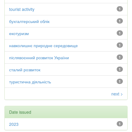
tourist activity
1
бухгалтерський облік
1
екотуризм
1
навколишнє природне середовище
1
післявоєнний розвиток України
1
сталий розвиток
1
туристична діяльність
1
next >
Date issued
2023
1