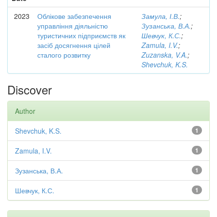
2023
Облікове забезпечення
Замула, І.В.
;
управління діяльністю
Зузанська, В.А.
;
туристичних підприємств як
Шевчук, К.С.
;
засіб досягнення цілей
Zamula, I.V.
;
сталого розвитку
Zuzanska, V.A.
;
Shevchuk, K.S.
Discover
Author
Shevchuk, K.S.
1
Zamula, I.V.
1
Зузанська, В.А.
1
Шевчук, К.С.
1