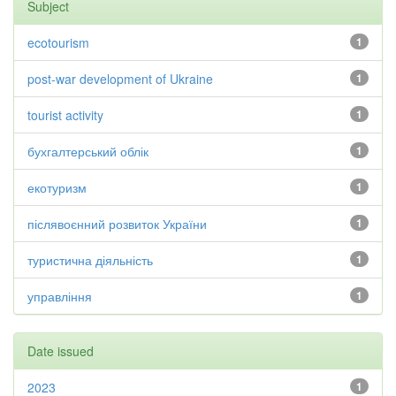
Subject
ecotourism
1
post-war development of Ukraine
1
tourist activity
1
бухгалтерський облік
1
екотуризм
1
післявоєнний розвиток України
1
туристична діяльність
1
управління
1
Date issued
2023
1