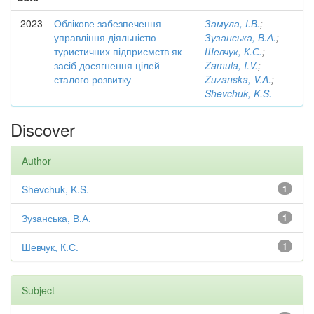
2023
Облікове забезпечення
Замула, І.В.
;
управління діяльністю
Зузанська, В.А.
;
туристичних підприємств як
Шевчук, К.С.
;
засіб досягнення цілей
Zamula, I.V.
;
сталого розвитку
Zuzanska, V.A.
;
Shevchuk, K.S.
Discover
Author
Shevchuk, K.S.
1
Зузанська, В.А.
1
Шевчук, К.С.
1
Subject