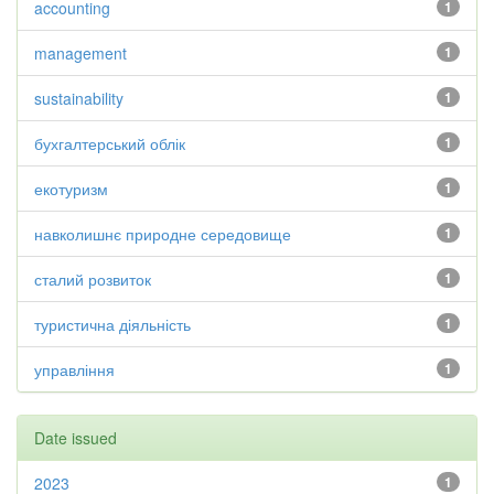
accounting
1
management
1
sustainability
1
бухгалтерський облік
1
екотуризм
1
навколишнє природне середовище
1
сталий розвиток
1
туристична діяльність
1
управління
1
Date issued
2023
1