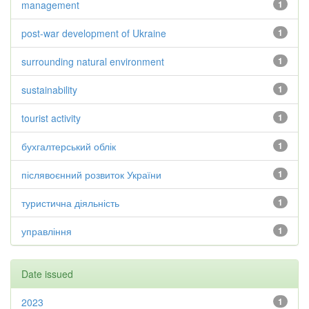
management
1
post-war development of Ukraine
1
surrounding natural environment
1
sustainability
1
tourist activity
1
бухгалтерський облік
1
післявоєнний розвиток України
1
туристична діяльність
1
управління
1
Date issued
2023
1