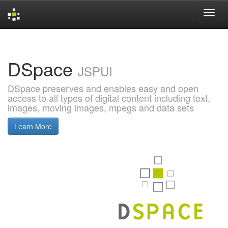
Skip
navigation
DSpace
JSPUI
DSpace preserves and enables easy and open
access to all types of digital content including text,
images, moving images, mpegs and data sets
Learn More