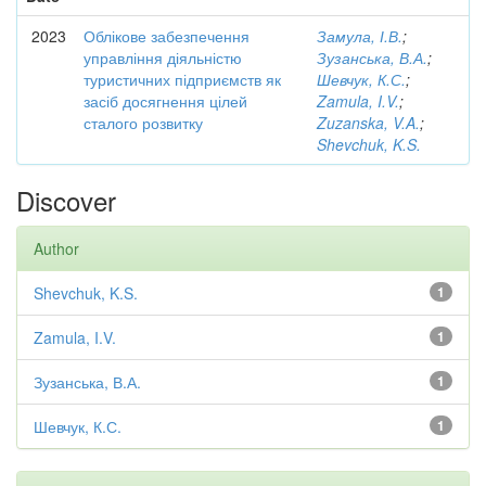
2023
Облікове забезпечення
Замула, І.В.
;
управління діяльністю
Зузанська, В.А.
;
туристичних підприємств як
Шевчук, К.С.
;
засіб досягнення цілей
Zamula, I.V.
;
сталого розвитку
Zuzanska, V.A.
;
Shevchuk, K.S.
Discover
Author
Shevchuk, K.S.
1
Zamula, I.V.
1
Зузанська, В.А.
1
Шевчук, К.С.
1