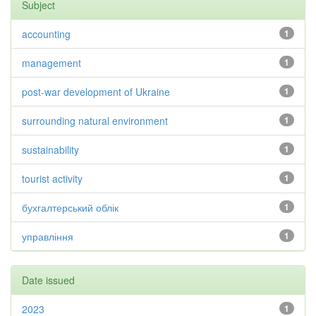
Subject
accounting
1
management
1
post-war development of Ukraine
1
surrounding natural environment
1
sustainability
1
tourist activity
1
бухгалтерський облік
1
управління
1
Date issued
2023
1