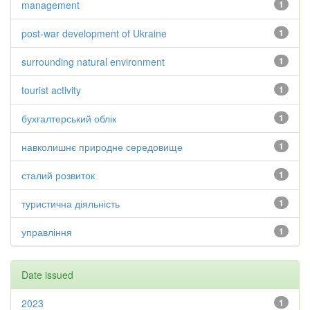
management
1
post-war development of Ukraine
1
surrounding natural environment
1
tourist activity
1
бухгалтерський облік
1
навколишнє природне середовище
1
сталий розвиток
1
туристична діяльність
1
управління
1
Date issued
2023
1