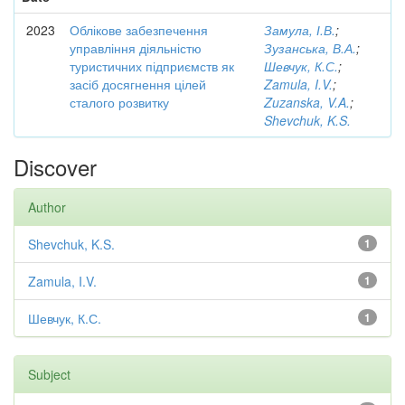
2023
Облікове забезпечення
Замула, І.В.
;
управління діяльністю
Зузанська, В.А.
;
туристичних підприємств як
Шевчук, К.С.
;
засіб досягнення цілей
Zamula, I.V.
;
сталого розвитку
Zuzanska, V.A.
;
Shevchuk, K.S.
Discover
Author
Shevchuk, K.S.
1
Zamula, I.V.
1
Шевчук, К.С.
1
Subject