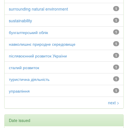
surrounding natural environment
1
sustainability
1
бухгалтерський облік
1
навколишнє природне середовище
1
післявоєнний розвиток України
1
сталий розвиток
1
туристична діяльність
1
управління
1
next >
Date issued