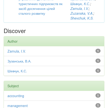
туристичних підприємств як
Шевчук, К.С.
;
засіб досягнення цілей
Zamula, I.V.
;
сталого розвитку
Zuzanska, V.A.
;
Shevchuk, K.S.
Discover
Author
Zamula, I.V.
1
Зузанська, В.А.
1
Шевчук, К.С.
1
Subject
accounting
1
management
1