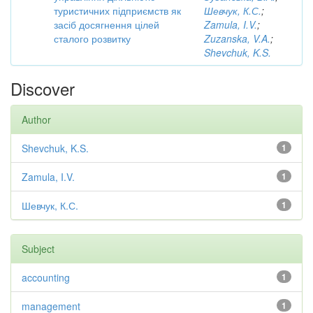
туристичних підприємств як
Шевчук, К.С.
;
засіб досягнення цілей
Zamula, I.V.
;
сталого розвитку
Zuzanska, V.A.
;
Shevchuk, K.S.
Discover
Author
Shevchuk, K.S.
1
Zamula, I.V.
1
Шевчук, К.С.
1
Subject
accounting
1
management
1