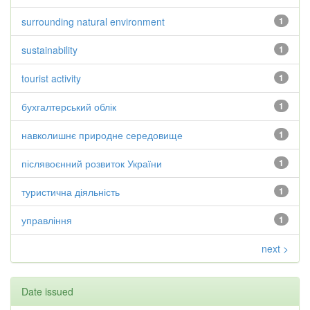
surrounding natural environment
1
sustainability
1
tourist activity
1
бухгалтерський облік
1
навколишнє природне середовище
1
післявоєнний розвиток України
1
туристична діяльність
1
управління
1
next >
Date issued