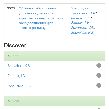
2023
Облікове забезпечення
Замула, І.В.
;
управління діяльністю
Зузанська, В.А.
;
туристичних підприємств як
Шевчук, К.С.
;
засіб досягнення цілей
Zamula, I.V.
;
сталого розвитку
Zuzanska, V.A.
;
Shevchuk, K.S.
Discover
Author
Shevchuk, K.S.
1
Zamula, I.V.
1
Зузанська, В.А.
1
Subject