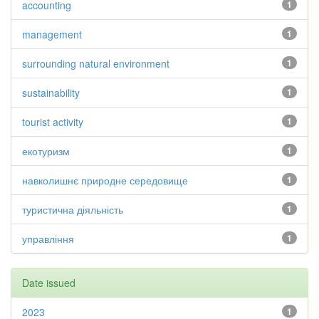
accounting
1
management
1
surrounding natural environment
1
sustainability
1
tourist activity
1
екотуризм
1
навколишнє природне середовище
1
туристична діяльність
1
управління
1
Date issued
2023
1