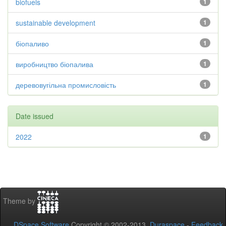
biofuels
1
sustainable development
1
біопаливо
1
виробництво біопалива
1
деревовугільна промисловість
1
Date issued
2022
1
Theme by
DSpace Software
Copyright © 2002-2013
Duraspace
-
Feedback