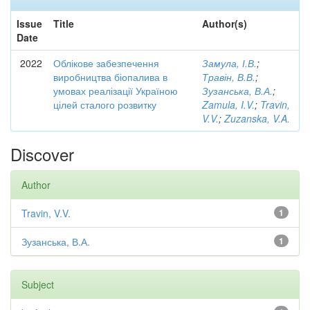
Issue
Title
Author(s)
Date
2022
Облікове забезпечення
Замула, І.В.
;
виробництва біопалива в
Травін, В.В.
;
умовах реалізації Україною
Зузанська, В.А.
;
цілей сталого розвитку
Zamula, I.V.
;
Travin,
V.V.
;
Zuzanska, V.A.
Discover
Author
Travin, V.V.
1
Зузанська, В.А.
1
Subject