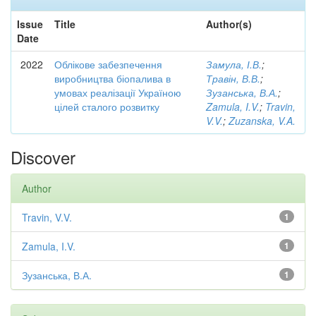
Issue
Title
Author(s)
Date
2022
Облікове забезпечення
Замула, І.В.
;
виробництва біопалива в
Травін, В.В.
;
умовах реалізації Україною
Зузанська, В.А.
;
цілей сталого розвитку
Zamula, I.V.
;
Travin,
V.V.
;
Zuzanska, V.A.
Discover
Author
Travin, V.V.
1
Zamula, I.V.
1
Зузанська, В.А.
1