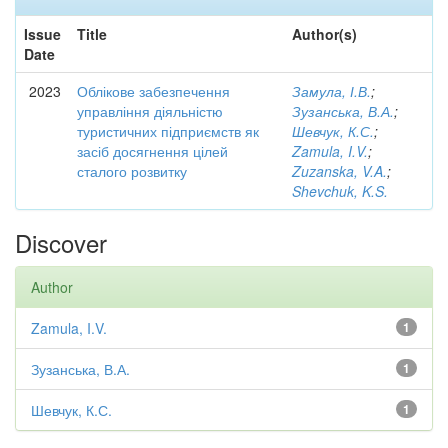
Issue
Title
Author(s)
Date
2023
Облікове забезпечення
Замула, І.В.
;
управління діяльністю
Зузанська, В.А.
;
туристичних підприємств як
Шевчук, К.С.
;
засіб досягнення цілей
Zamula, I.V.
;
сталого розвитку
Zuzanska, V.A.
;
Shevchuk, K.S.
Discover
Author
Zamula, I.V.
1
Зузанська, В.А.
1
Шевчук, К.С.
1