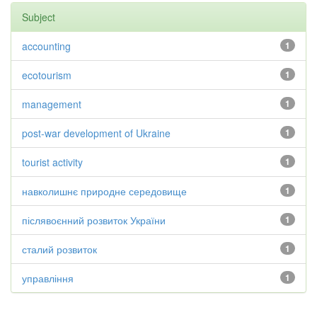
Subject
accounting
1
ecotourism
1
management
1
post-war development of Ukraine
1
tourist activity
1
навколишнє природне середовище
1
післявоєнний розвиток України
1
сталий розвиток
1
управління
1