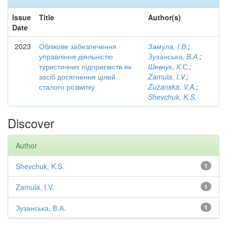
Issue
Title
Author(s)
Date
2023
Облікове забезпечення
Замула, І.В.
;
управління діяльністю
Зузанська, В.А.
;
туристичних підприємств як
Шевчук, К.С.
;
засіб досягнення цілей
Zamula, I.V.
;
сталого розвитку
Zuzanska, V.A.
;
Shevchuk, K.S.
Discover
Author
Shevchuk, K.S.
1
Zamula, I.V.
1
Зузанська, В.А.
1