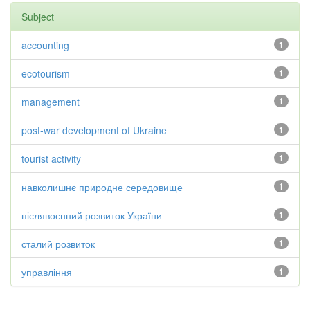
Subject
accounting
1
ecotourism
1
management
1
post-war development of Ukraine
1
tourist activity
1
навколишнє природне середовище
1
післявоєнний розвиток України
1
сталий розвиток
1
управління
1