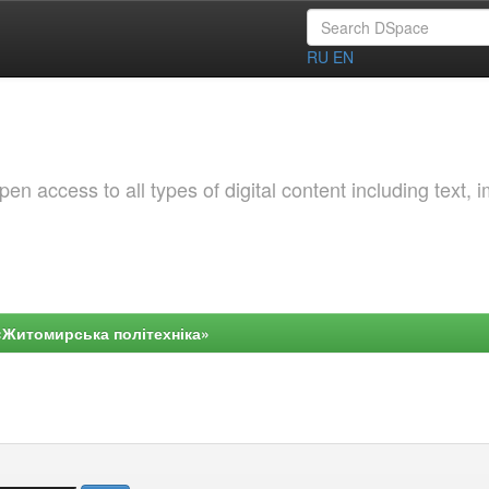
RU
EN
 access to all types of digital content including text, 
«Житомирська політехніка»