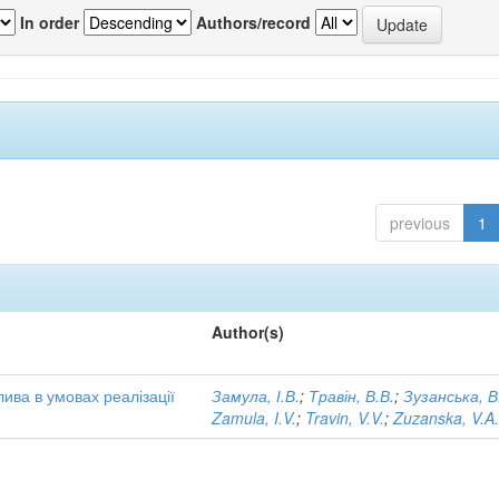
In order
Authors/record
previous
1
Author(s)
ива в умовах реалізації
Замула, І.В.
;
Травін, В.В.
;
Зузанська, В
Zamula, I.V.
;
Travin, V.V.
;
Zuzanska, V.A