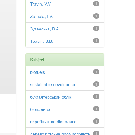
Travin, V.V.
1
Zamula, I.V.
1
Зузанська, В.А.
1
Травін, В.В.
1
Subject
biofuels
1
sustainable development
1
бухгалтерський облік
1
біопаливо
1
виробництво біопалива
1
деревовугільна промисловість
1