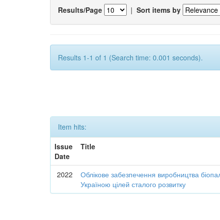
Results/Page
|
Sort items by
Results 1-1 of 1 (Search time: 0.001 seconds).
Item hits:
Issue
Title
Date
2022
Облікове забезпечення виробництва біопал
Україною цілей сталого розвитку