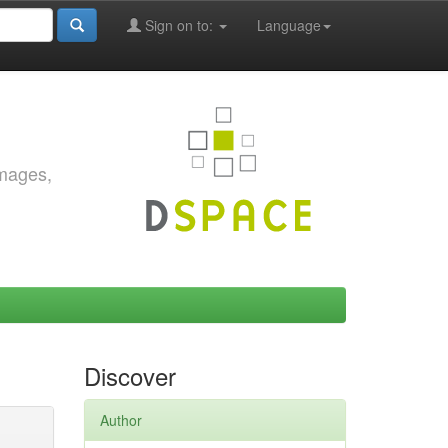
Sign on to:
Language
images,
Discover
Author