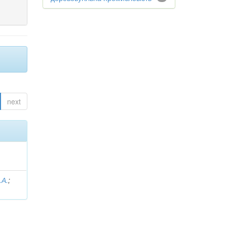
next
.А.
;
.