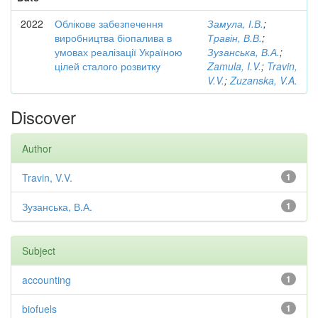
2022
Облікове забезпечення
Замула, І.В.
;
виробництва біопалива в
Травін, В.В.
;
умовах реалізації Україною
Зузанська, В.А.
;
цілей сталого розвитку
Zamula, I.V.
;
Travin,
V.V.
;
Zuzanska, V.A.
Discover
Author
Travin, V.V.
1
Зузанська, В.А.
1
Subject
accounting
1
biofuels
1