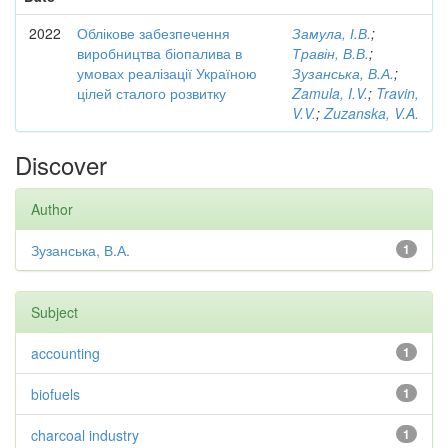
2022
Облікове забезпечення
Замула, І.В.
;
виробництва біопалива в
Травін, В.В.
;
умовах реалізації Україною
Зузанська, В.А.
;
цілей сталого розвитку
Zamula, I.V.
;
Travin,
V.V.
;
Zuzanska, V.A.
Discover
Author
Зузанська, В.А.
1
Subject
accounting
1
biofuels
1
charcoal industry
1