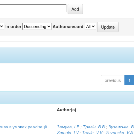
In order
Authors/record
previous
1
Author(s)
ива в умовах реалізації
Замула, І.В.
;
Травін, В.В.
;
Зузанська, В
Zamula, I.V.
;
Travin, V.V.
;
Zuzanska, V.A