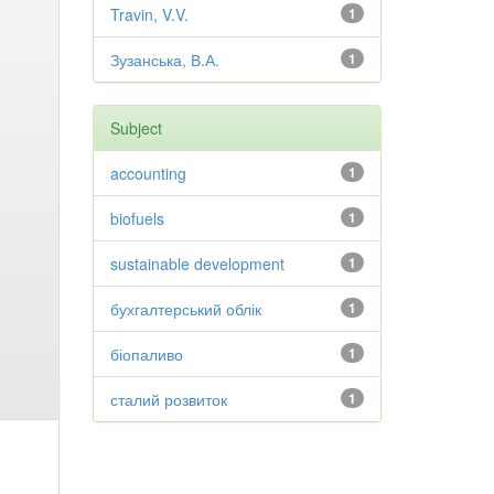
Travin, V.V.
1
Зузанська, В.А.
1
Subject
accounting
1
biofuels
1
sustainable development
1
бухгалтерський облік
1
біопаливо
1
сталий розвиток
1