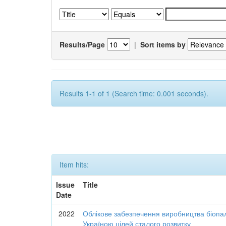
Results/Page
|
Sort items by
Results 1-1 of 1 (Search time: 0.001 seconds).
Item hits:
Issue
Title
Date
2022
Облікове забезпечення виробництва біопал
Україною цілей сталого розвитку