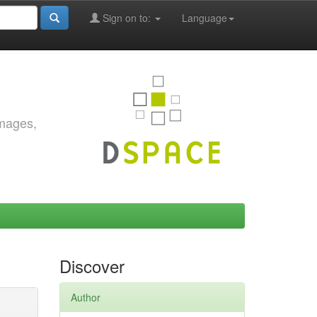
Sign on to:
Language
images,
Discover
Author