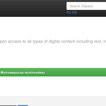
RU
EN
 access to all types of digital content including text, 
«Житомирська політехніка»