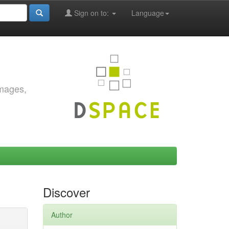
Sign on to:
Language
images,
Discover
Author