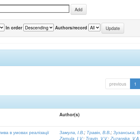
In order
Authors/record
previous
1
Author(s)
ива в умовах реалізації
Замула, І.В.
;
Травін, В.В.
;
Зузанська, В
Zamula, I.V.
;
Travin, V.V.
;
Zuzanska, V.A