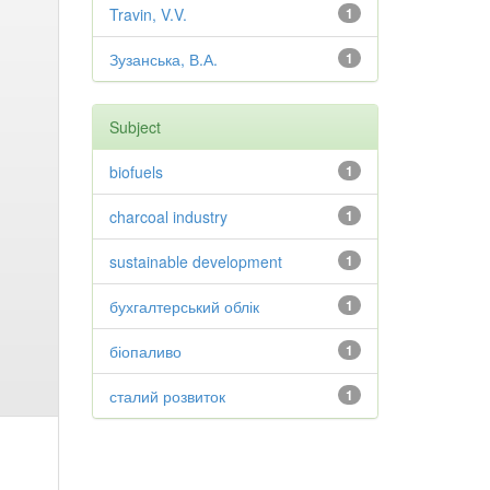
Travin, V.V.
1
Зузанська, В.А.
1
Subject
biofuels
1
charcoal industry
1
sustainable development
1
бухгалтерський облік
1
біопаливо
1
сталий розвиток
1