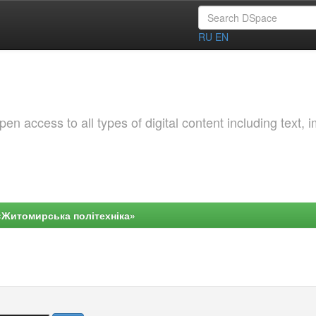
RU
EN
 access to all types of digital content including text, 
«Житомирська політехніка»