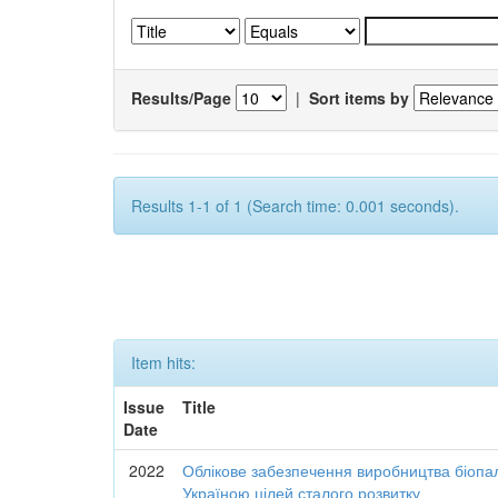
Results/Page
|
Sort items by
Results 1-1 of 1 (Search time: 0.001 seconds).
Item hits:
Issue
Title
Date
2022
Облікове забезпечення виробництва біопал
Україною цілей сталого розвитку