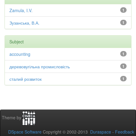
Zamula, I.V.
1
Зузанська, В.А.
1
Subject
accounting
1
деревовугільна промисловість
1
сталий розвиток
1
Theme by
DSpace Software
Copyright © 2002-2013
Duraspace
-
Feedback