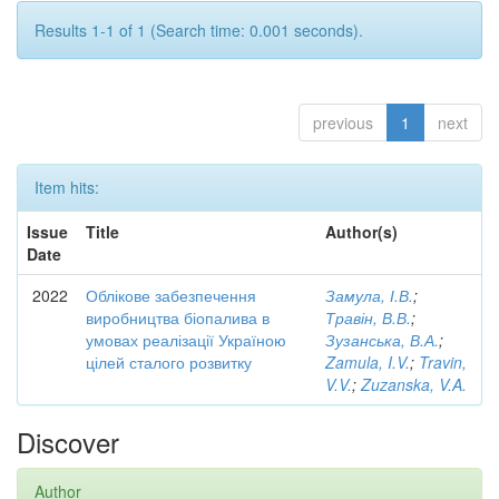
Results 1-1 of 1 (Search time: 0.001 seconds).
previous
1
next
Item hits:
Issue
Title
Author(s)
Date
2022
Облікове забезпечення
Замула, І.В.
;
виробництва біопалива в
Травін, В.В.
;
умовах реалізації Україною
Зузанська, В.А.
;
цілей сталого розвитку
Zamula, I.V.
;
Travin,
V.V.
;
Zuzanska, V.A.
Discover
Author