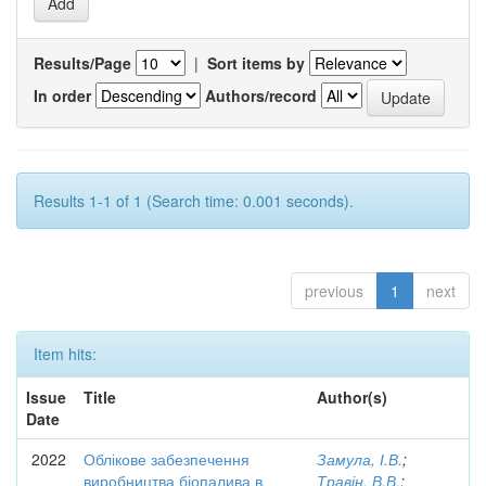
Results/Page
|
Sort items by
In order
Authors/record
Results 1-1 of 1 (Search time: 0.001 seconds).
previous
1
next
Item hits:
Issue
Title
Author(s)
Date
2022
Облікове забезпечення
Замула, І.В.
;
виробництва біопалива в
Травін, В.В.
;