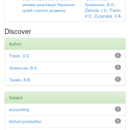
умовах реалізації Україною
Зузанська, В.А.
;
цілей сталого розвитку
Zamula, I.V.
;
Travin,
V.V.
;
Zuzanska, V.A.
Discover
Author
Travin, V.V.
1
Зузанська, В.А.
1
Травін, В.В.
1
Subject
accounting
1
biofuel production
1