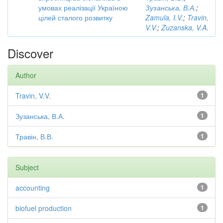
умовах реалізації Україною
Зузанська, В.А.
;
цілей сталого розвитку
Zamula, I.V.
;
Travin,
V.V.
;
Zuzanska, V.A.
Discover
Author
Travin, V.V.
1
Зузанська, В.А.
1
Травін, В.В.
1
Subject
accounting
1
biofuel production
1