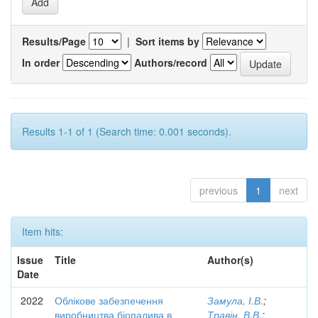
Results/Page
|
Sort items by
In order
Authors/record
Results 1-1 of 1 (Search time: 0.001 seconds).
previous
1
next
Item hits:
Issue
Title
Author(s)
Date
2022
Облікове забезпечення
Замула, І.В.
;
виробництва біопалива в
Травін, В.В.
;