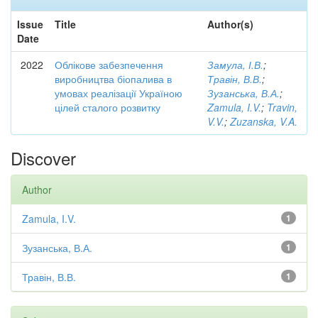
Issue
Title
Author(s)
Date
2022
Облікове забезпечення
Замула, І.В.
;
виробництва біопалива в
Травін, В.В.
;
умовах реалізації Україною
Зузанська, В.А.
;
цілей сталого розвитку
Zamula, I.V.
;
Travin,
V.V.
;
Zuzanska, V.A.
Discover
Author
Zamula, I.V.
1
Зузанська, В.А.
1
Травін, В.В.
1