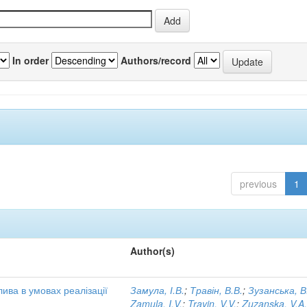
In order
Authors/record
previous
1
Author(s)
ива в умовах реалізації
Замула, І.В.
;
Травін, В.В.
;
Зузанська, В
Zamula, I.V.
;
Travin, V.V.
;
Zuzanska, V.A