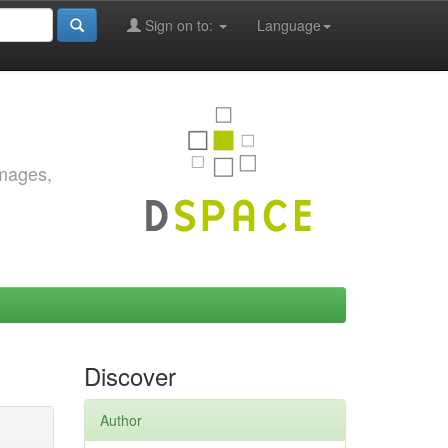
Sign on to:
Language
images,
Discover
Author