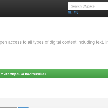
RU
EN
 access to all types of digital content including text, 
«Житомирська політехніка»