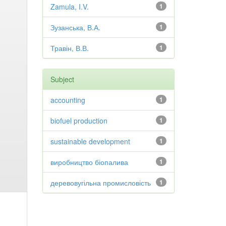
Zamula, I.V.
1
Зузанська, В.А.
1
Травін, В.В.
1
Subject
accounting
1
biofuel production
1
sustainable development
1
виробництво біопалива
1
деревовугільна промисловість
1