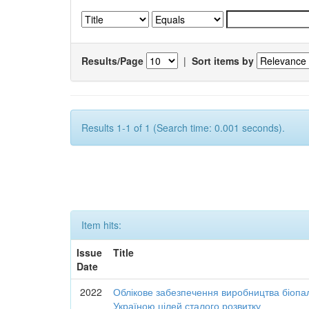
Results/Page
|
Sort items by
Results 1-1 of 1 (Search time: 0.001 seconds).
Item hits:
Issue
Title
Date
2022
Облікове забезпечення виробництва біопал
Україною цілей сталого розвитку